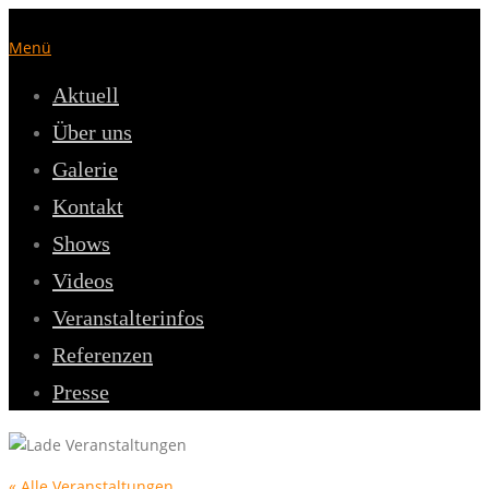
Zum
Inhalt
Menü
springen
Aktuell
Über uns
Galerie
Kontakt
Shows
Videos
Veranstalterinfos
Referenzen
Presse
« Alle Veranstaltungen