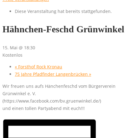
Diese Veranstaltung hat bereits stattgefunden.
Hähnchen-Feschd Grünwinkel
15. Mai @ 18:30
Kostenlos
«
Forsthof Rock Kronau
75 Jahre Pfadfinder Langenbrücken
»
Wir freuen uns aufs Hänchenfeschd vom Bürgerverein
Grünwinkel e. V.
(https://www.facebook.com/bv.gruenwinkel.de/)
und einen tollen Partyabend mit euch!!!